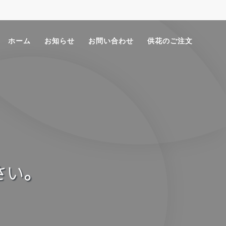
ホーム
お知らせ
お問い合わせ
供花のご注文
さい。